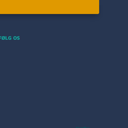
FØLG OS
Nordlys